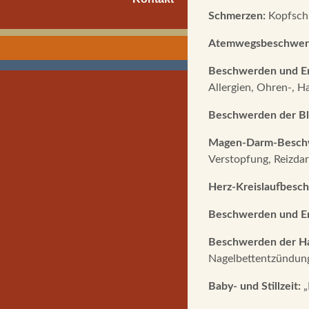
Schmerzen:
Kopfschm
Atemwegsbeschwer
Beschwerden und E
Allergien, Ohren-, H
Beschwerden der Bl
Magen-Darm-Besch
Verstopfung, Reizdar
Herz-Kreislaufbesc
Beschwerden und E
Beschwerden der Ha
Nagelbettentzündung
Baby- und Stillzeit:
„