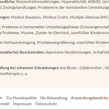
endliche:
Konzentrationsstörungen, Hyperaktivität, AD(H)S, Ler
Zwangshandlungen, Probleme in der hormonellen Umstellungsph
ngen:
Morbus Basedow, Morbus Crohn, Multiple Sklerose (MS) u
:
Probleme in hormonellen Umstellungsphasen (Schwangerschaft, 
e Probleme, Myome, Zysten im Eierstock, unerfüllter Kinderwun
n:
Vorhautverengung, Prostatavergrößerung, unerfüllter Kinderw
somatische) Beschwerden:
depressive Verstimmungen, Schlafstö
ndlung bei schweren Erkrankungen
wie Brust-, Gebärmutter-, 
motherapie u. a.
ch
Zur Homöopathie
Die Behandlung
Anwendungsbereiche
ntakt
Impressum
Datenschutz