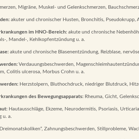
erzen, Migräne, Muskel- und Gelenkschmerzen, Bauchschmerze
den:
akuter und chronischer Husten, Bronchitis, Pseudokrupp, A
rkrankungen im HNO-Bereich:
akute und chronische Nebenhöh
als-, Mandel-, Kehlkopfentzündung u. a.
ase:
akute und chronische Blasenentzündung, Reizblase, nervöse 
werden:
Verdauungsbeschwerden, Magenschleimhautentzündung (G
m, Colitis ulcerosa, Morbus Crohn u. a.
hwerden:
Herzstolpern, Bluthochdruck, niedriger Blutdruck, Hitz
rkrankungen des Bewegungsapparats:
Rheuma, Gicht, Gelenksc
ut:
Hautausschläge, Ekzeme, Neurodermitis, Psoriasis, Urticaria
 u. a.
Dreimonatskoliken“, Zahnungsbeschwerden, Stillprobleme, Wac