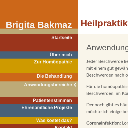
Skip
to
navigation
Heilprakti
Brigita Bakmaz
Skip
to
content
Startseite
Anwendung
Über mich
Jeder Beschwerde li
Zur Homöopathie
mit einem gut gewähl
Beschwerden nach od
Die Behandlung
Anwendungsbereiche
Für die homöopathisc
Beschwerden, im Kon
Patientenstimmen
Dennoch gibt es häu
Ehrenamtliche Projekte
möchte ich einige bei
Was kostet das?
Coronainfektion:
Lon
Kontakt